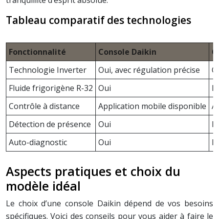
tranquillité d’esprit absolue.
Tableau comparatif des technologies
Fonctionnalité
Console Daikin
C
Technologie Inverter
Oui, avec régulation précise
O
Fluide frigorigène R-32
Oui
N
Contrôle à distance
Application mobile disponible
Ap
Détection de présence
Oui
N
Auto-diagnostic
Oui
N
Aspects pratiques et choix du
modèle idéal
Le choix d’une console Daikin dépend de vos besoins
spécifiques. Voici des conseils pour vous aider à faire le