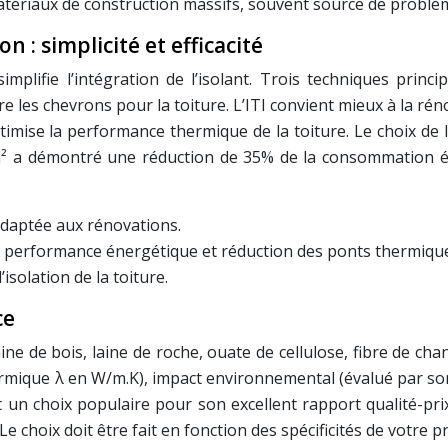
matériaux de construction massifs, souvent source de problè
 : simplicité et efficacité
ifie l’intégration de l’isolant. Trois techniques principal
ntre les chevrons pour la toiture. L’ITI convient mieux à la ré
ptimise la performance thermique de la toiture. Le choix de 
² a démontré une réduction de 35% de la consommation én
adaptée aux rénovations.
 performance énergétique et réduction des ponts thermiqu
isolation de la toiture.
ce
ine de bois, laine de roche, ouate de cellulose, fibre de c
ique λ en W/m.K), impact environnemental (évalué par son an
 un choix populaire pour son excellent rapport qualité-prix
choix doit être fait en fonction des spécificités de votre pro