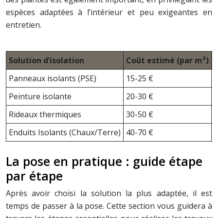
espèces adaptées à l’intérieur et peu exigeantes en
entretien.
Solution d’isolation
Coût estimé (par m²)
G
Panneaux isolants (PSE)
15-25 €
1
Peinture isolante
20-30 €
0
Rideaux thermiques
30-50 €
0
Enduits Isolants (Chaux/Terre)
40-70 €
0
La pose en pratique : guide étape
par étape
Après avoir choisi la solution la plus adaptée, il est
temps de passer à la pose. Cette section vous guidera à